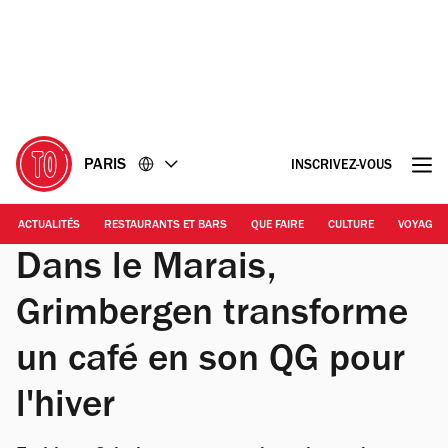
Accéder
Accéder
au
au
contenu
pied
de
page
PARIS
INSCRIVEZ-VOUS
ACTUALITÉS
RESTAURANTS ET BARS
QUE FAIRE
CULTURE
VOYAGE
Dans le Marais,
Grimbergen transforme
un café en son QG pour
l'hiver