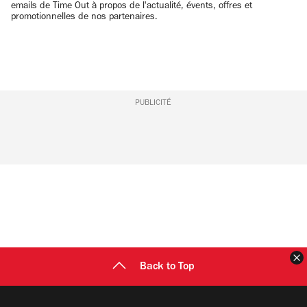
emails de Time Out à propos de l'actualité, évents, offres et
promotionnelles de nos partenaires.
PUBLICITÉ
F
Back to Top