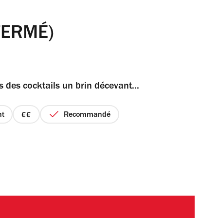
(FERMÉ)
des cocktails un brin décevant...
nt
Recommandé
prix
2
sur
4