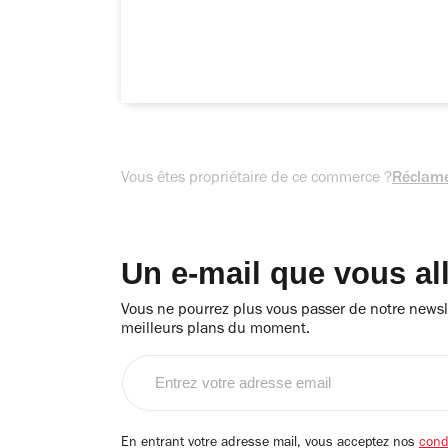
Vous êtes propriétaire de ce commerce ?
Réclame
Un e-mail que vous al
Vous ne pourrez plus vous passer de notre newsle
meilleurs plans du moment.
Entrez
votre
adresse
email
En entrant votre adresse mail, vous acceptez nos
condi