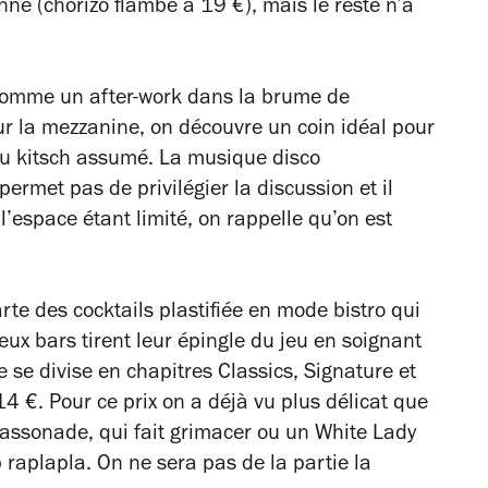
ne (chorizo flambé à 19 €), mais le reste n’a
 comme un after-work dans la brume de
r la mezzanine, on découvre un coin idéal pour
au kitsch assumé. La musique disco
permet pas de privilégier la discussion et il
l’espace étant limité, on rappelle qu’on est
rte des cocktails plastifiée en mode bistro qui
x bars tirent leur épingle du jeu en soignant
te se divise en chapitres Classics, Signature et
14 €. Pour ce prix on a déjà vu plus délicat que
cassonade, qui fait grimacer ou un White Lady
p raplapla. On ne sera pas de la partie la