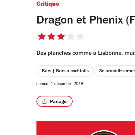
Critique
Dragon et Phenix 
3
sur
Des planches comme à Lisbonne, mais 
5
étoiles
Bars | Bars à cocktails
3e arrondisseme
samedi 1 décembre 2018
Partager