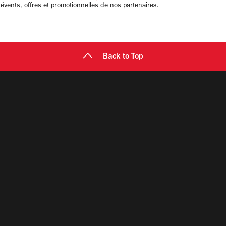
 évents, offres et promotionnelles de nos partenaires.
Back to Top