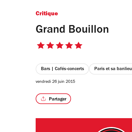
Critique
Grand Bouillon
5
sur
5
étoiles
Bars | Cafés-concerts
Paris et sa banlie
vendredi 26 juin 2015
Partager