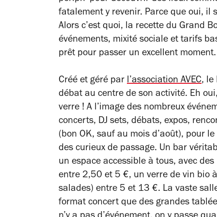
fatalement y revenir. Parce que oui, il
Alors c’est quoi, la recette du Grand B
événements, mixité sociale et tarifs b
prêt pour passer un excellent moment.
Créé et géré par
l’association AVEC
, le
débat au centre de son activité. Eh oui,
verre ! A l’image des nombreux événeme
concerts, DJ sets, débats, expos, rencon
(bon OK, sauf au mois d’août), pour le
des curieux de passage. Un bar vérita
un espace accessible à tous, avec des b
entre 2,50 et 5 €, un verre de vin bio à
salades) entre 5 et 13 €. La vaste sall
format concert que des grandes tablées
n’y a pas d’événement, on y passe q