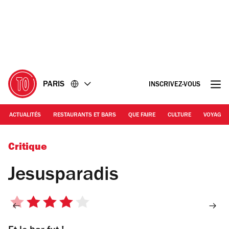
Accéder
Accéder
au
au
contenu
pied
de
page
PARIS
INSCRIVEZ-VOUS
ACTUALITÉS
RESTAURANTS ET BARS
QUE FAIRE
CULTURE
VOYAGE
Critique
Jesusparadis
4
sur