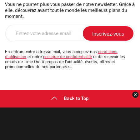
Vous ne pourrez plus vous passer de notre newsletter. Grâce à
elle, découvrez avant tout le monde les meilleurs plans du
moment.
Entrez
votre
adresse
email
En entrant votre adresse mail, vous acceptez nos
conditions
d'utilisation
et notre
politique de confidentialité
et de recevoir les
emails de Time Out à propos de l'actualité, évents, offres et
promotionnelles de nos partenaires.
F
Back to Top