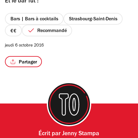
Et le bar fut !
5
étoiles
Bars | Bars à cocktails
Strasbourg-Saint-Denis
Recommandé
/2
prix
2
jeudi 6 octobre 2016
sur
4
Partager
Écrit par
Jenny Stampa