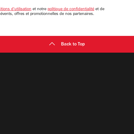
tions d'utilisation
et notre
politique de confidentialité
et de
 évents, offres et promotionnelles de nos partenaires.
Back to Top