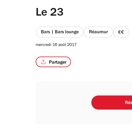
Le 23
Bars | Bars lounge
Réaumur
prix
2
mercredi 16 août 2017
sur
4
Partager
Rés