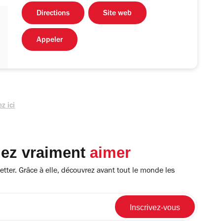
Directions
Site web
Appeler
z ici
lez vraiment
aimer
tter. Grâce à elle, découvrez avant tout le monde les