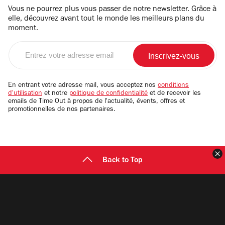
Vous ne pourrez plus vous passer de notre newsletter. Grâce à
elle, découvrez avant tout le monde les meilleurs plans du
moment.
Entrez
votre
adresse
email
En entrant votre adresse mail, vous acceptez nos
conditions
d'utilisation
et notre
politique de confidentialité
et de recevoir les
emails de Time Out à propos de l'actualité, évents, offres et
promotionnelles de nos partenaires.
F
Back to Top