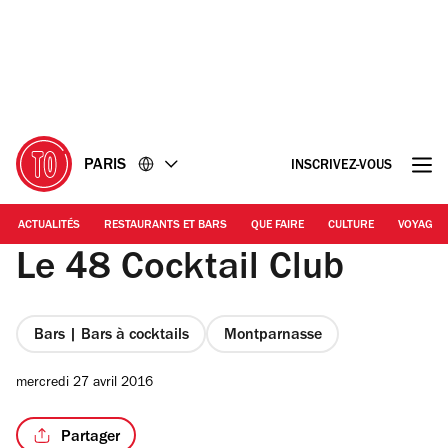
Accéder
Accéder
au
au
contenu
pied
de
page
PARIS
INSCRIVEZ-VOUS
ACTUALITÉS
RESTAURANTS ET BARS
QUE FAIRE
CULTURE
VOYAGE
Le 48 Cocktail Club
Bars | Bars à cocktails
Montparnasse
mercredi 27 avril 2016
Partager