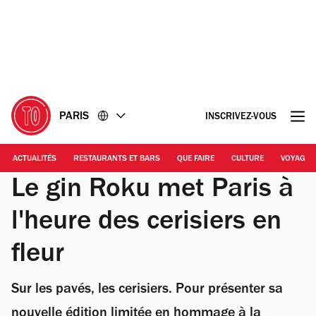
Accéder
Accéder
au
au
contenu
pied
de
page
PARIS
INSCRIVEZ-VOUS
ACTUALITÉS
RESTAURANTS ET BARS
QUE FAIRE
CULTURE
VOYAGE
Le gin Roku met Paris à
l'heure des cerisiers en
fleur
Sur les pavés, les cerisiers. Pour présenter sa
nouvelle édition limitée en hommage à la