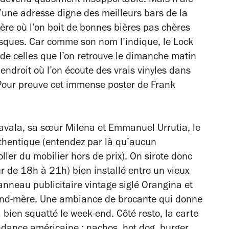
t devenu quasiment insupportable. Mais n’aie
’une adresse digne des meilleurs bars de la
ère où l’on boit de bonnes bières pas chères
sques. Car comme son nom l’indique, le Lock
 de celles que l’on retrouve le dimanche matin
n endroit où l’on écoute des vrais vinyles dans
Pour preuve cet immense poster de Frank
 Cavala, sa sœur Milena et Emmanuel Urrutia, le
uthentique (entendez par là qu’aucun
oller du mobilier hors de prix). On sirote donc
r de 18h à 21h) bien installé entre un vieux
nneau publicitaire vintage siglé Orangina et
rand-mère. Une ambiance de brocante qui donne
 bien squatté le week-end. Côté resto, la carte