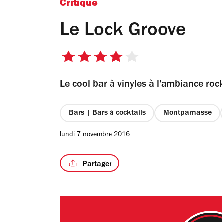
Critique
Le Lock Groove
4
sur
Le cool bar à vinyles à l'ambiance roc
5
étoiles
Bars | Bars à cocktails
Montparnasse
lundi 7 novembre 2016
Partager