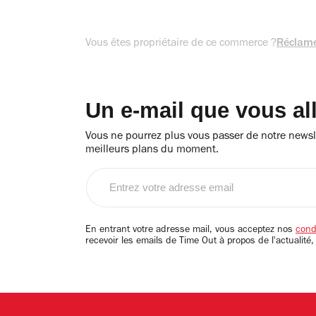
Vous êtes propriétaire de ce commerce ?
Réclame
Un e-mail que vous al
Vous ne pourrez plus vous passer de notre newsle
meilleurs plans du moment.
Entrez
votre
adresse
email
En entrant votre adresse mail, vous acceptez nos
condi
recevoir les emails de Time Out à propos de l'actualité,