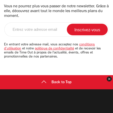
Vous ne pourrez plus vous passer de notre newsletter. Grâce à
elle, découvrez avant tout le monde les meilleurs plans du
moment.
Entrez
votre
adresse
email
En entrant votre adresse mail, vous acceptez nos
conditions
d'utilisation
et notre
politique de confidentialité
et de recevoir les
emails de Time Out à propos de l'actualité, évents, offres et
promotionnelles de nos partenaires.
F
Back to Top