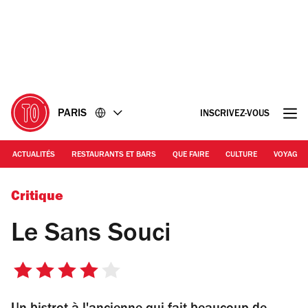
Accéder
Accéder
au
au
contenu
pied
de
page
PARIS
INSCRIVEZ-VOUS
ACTUALITÉS
RESTAURANTS ET BARS
QUE FAIRE
CULTURE
VOYAGE
© Le Sans Souci
Critique
Le Sans Souci
4
sur