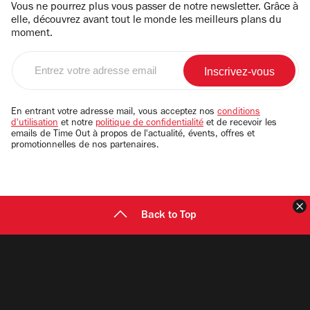
Vous ne pourrez plus vous passer de notre newsletter. Grâce à
elle, découvrez avant tout le monde les meilleurs plans du
moment.
Entrez
votre
adresse
email
En entrant votre adresse mail, vous acceptez nos
conditions
d'utilisation
et notre
politique de confidentialité
et de recevoir les
emails de Time Out à propos de l'actualité, évents, offres et
promotionnelles de nos partenaires.
F
Back to Top