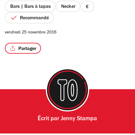
étoiles
Bars | Bars à tapas
Necker
prix
1
Recommandé
sur
4
/2
vendredi 25 novembre 2016
Partager
Écrit par
Jenny Stampa