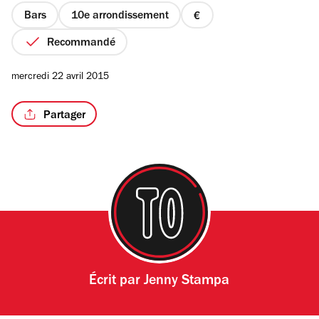
étoiles
Bars
10e arrondissement
prix
1
Recommandé
sur
4
/6
mercredi 22 avril 2015
Partager
Écrit par
Jenny Stampa