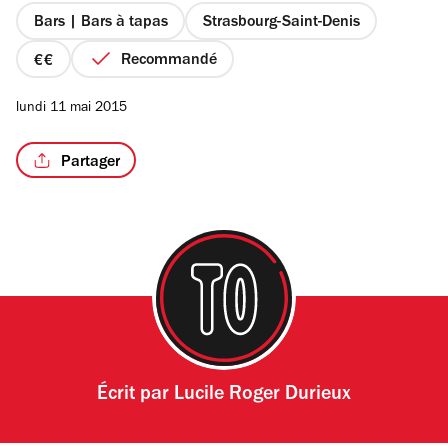
étoiles
Bars | Bars à tapas
Strasbourg-Saint-Denis
Recommandé
prix
2
/5
lundi 11 mai 2015
sur
4
Partager
Écrit par
Lucile Roger Durieux