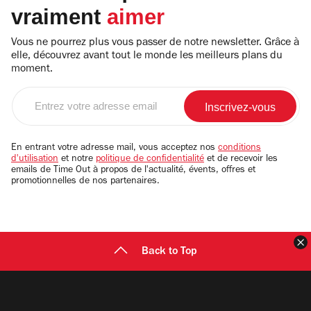
vraiment
aimer
Vous ne pourrez plus vous passer de notre newsletter. Grâce à
elle, découvrez avant tout le monde les meilleurs plans du
moment.
Entrez
votre
adresse
email
En entrant votre adresse mail, vous acceptez nos
conditions
d'utilisation
et notre
politique de confidentialité
et de recevoir les
emails de Time Out à propos de l'actualité, évents, offres et
promotionnelles de nos partenaires.
F
Back to Top