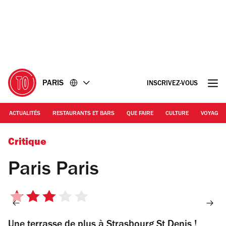
Accéder
Accéder
au
au
contenu
pied
de
page
PARIS
INSCRIVEZ-VOUS
ACTUALITÉS
RESTAURANTS ET BARS
QUE FAIRE
CULTURE
VOYAGE
© Paris Paris
Critique
Paris Paris
3
sur
Une terrasse de plus à Strasbourg St Denis !
5