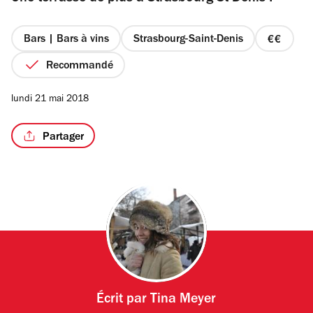
étoiles
Bars | Bars à vins
Strasbourg-Saint-Denis
prix
2
Recommandé
/2
sur
4
lundi 21 mai 2018
Partager
Écrit par
Tina Meyer