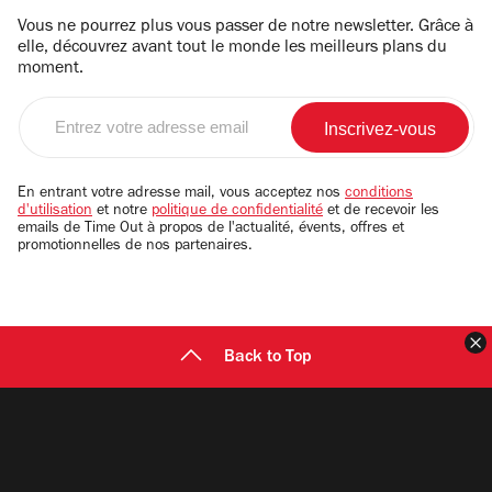
Vous ne pourrez plus vous passer de notre newsletter. Grâce à
elle, découvrez avant tout le monde les meilleurs plans du
moment.
Entrez
votre
adresse
email
En entrant votre adresse mail, vous acceptez nos
conditions
d'utilisation
et notre
politique de confidentialité
et de recevoir les
emails de Time Out à propos de l'actualité, évents, offres et
promotionnelles de nos partenaires.
F
Back to Top