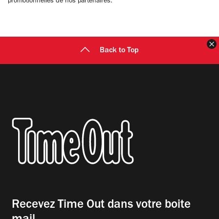
promotionnelles de nos partenaires.
F
Back to Top
Recevez Time Out dans votre boite