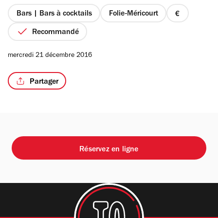
5
étoiles
Bars | Bars à cocktails
Folie-Méricourt
prix
1
Recommandé
sur
/12
4
mercredi 21 décembre 2016
Partager
Réservez en ligne