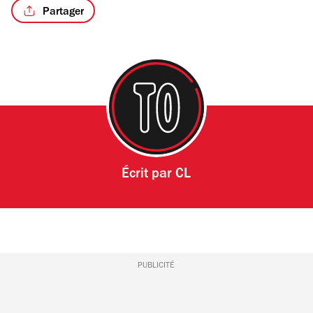
Partager
/18
Écrit par
CL
PUBLICITÉ