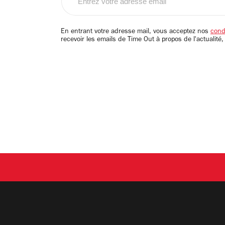
votre
adresse
email
En entrant votre adresse mail, vous acceptez nos
condi
recevoir les emails de Time Out à propos de l'actualité,