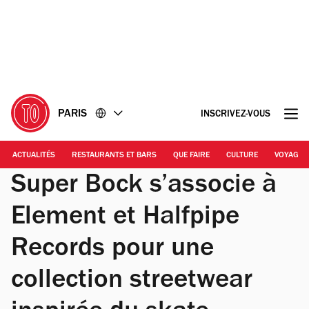
Accéder
Accéder
au
au
contenu
pied
de
page
PARIS
INSCRIVEZ-VOUS
ACTUALITÉS
RESTAURANTS ET BARS
QUE FAIRE
CULTURE
VOYAGE
Super Bock s’associe à
Element et Halfpipe
Records pour une
collection streetwear