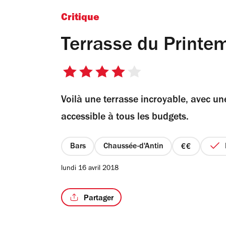
Critique
Terrasse du Printe
4
sur
Voilà une terrasse incroyable, avec 
5
étoiles
accessible à tous les budgets.
Bars
Chaussée-d'Antin
prix
2
lundi 16 avril 2018
sur
4
Partager