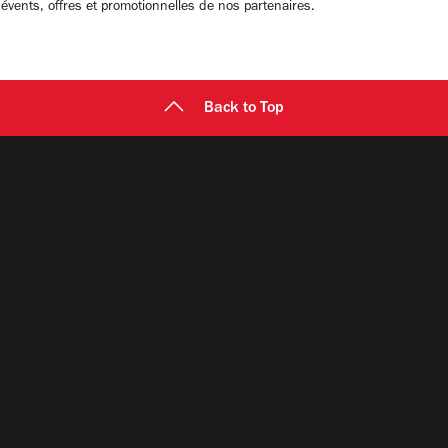
 évents, offres et promotionnelles de nos partenaires.
Back to Top