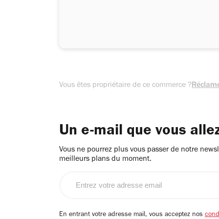
Vous êtes propriétaire de ce commerce ?
Réclame
Un e-mail que vous alle
Vous ne pourrez plus vous passer de notre newsle
meilleurs plans du moment.
Entrez
votre
adresse
email
En entrant votre adresse mail, vous acceptez nos
condi