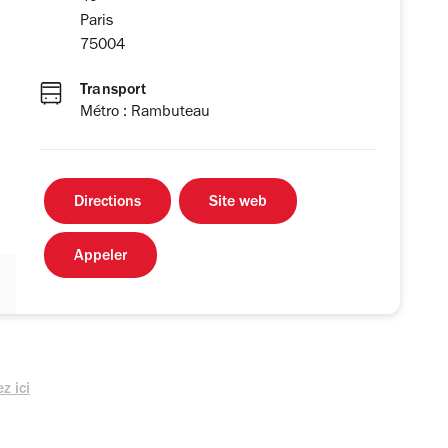
Paris
75004
Transport
Métro : Rambuteau
Directions
Site web
Appeler
z ici