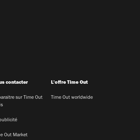
s contacter
L'offre Time Out
araitre sur Time Out
Time Out worldwide
is
publicité
e Out Market