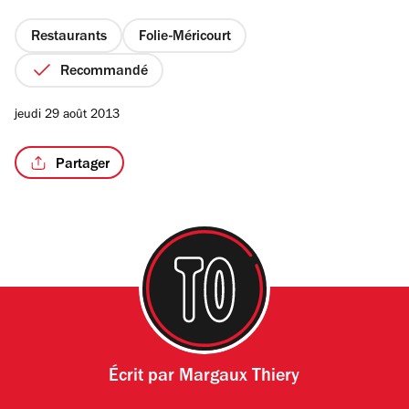
5
étoiles
Restaurants
Folie-Méricourt
Recommandé
/8
jeudi 29 août 2013
Partager
Écrit par
Margaux Thiery