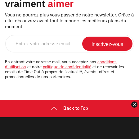
vraiment
aimer
Vous ne pourrez plus vous passer de notre newsletter. Grâce à
elle, découvrez avant tout le monde les meilleurs plans du
moment.
Entrez
votre
adresse
email
En entrant votre adresse mail, vous acceptez nos
conditions
d'utilisation
et notre
politique de confidentialité
et de recevoir les
emails de Time Out à propos de l'actualité, évents, offres et
promotionnelles de nos partenaires.
F
Back to Top