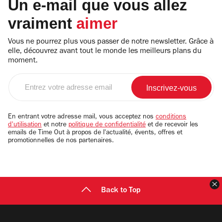
Un e-mail que vous allez
vraiment
aimer
Vous ne pourrez plus vous passer de notre newsletter. Grâce à
elle, découvrez avant tout le monde les meilleurs plans du
moment.
Entrez
votre
adresse
email
En entrant votre adresse mail, vous acceptez nos
conditions
d'utilisation
et notre
politique de confidentialité
et de recevoir les
emails de Time Out à propos de l'actualité, évents, offres et
promotionnelles de nos partenaires.
F
Back to Top