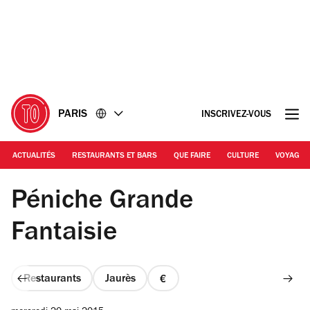
Accéder
Accéder
au
au
contenu
pied
de
page
PARIS
INSCRIVEZ-VOUS
ACTUALITÉS
RESTAURANTS ET BARS
QUE FAIRE
CULTURE
VOYAGE
©Vincent Pflieger
Péniche Grande
Fantaisie
Restaurants
Jaurès
prix
1