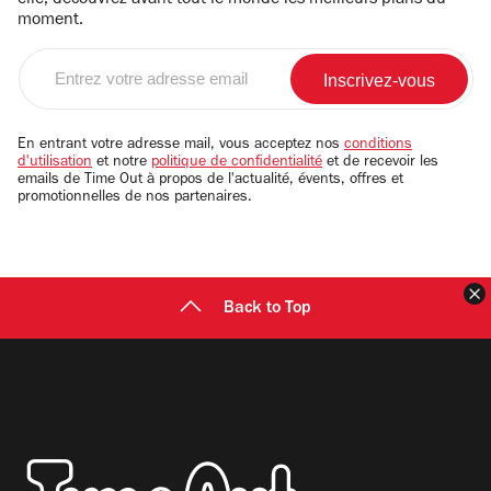
elle, découvrez avant tout le monde les meilleurs plans du
moment.
Entrez
votre
adresse
email
En entrant votre adresse mail, vous acceptez nos
conditions
d'utilisation
et notre
politique de confidentialité
et de recevoir les
emails de Time Out à propos de l'actualité, évents, offres et
promotionnelles de nos partenaires.
F
Back to Top