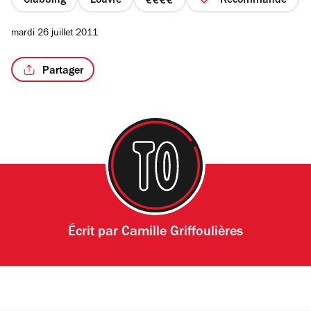
Clubbing
Louvre
Recommandé
prix
4
mardi 26 juillet 2011
sur
4
Partager
Écrit par
Camille Griffoulières