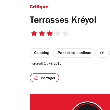
Critique
Terrasses Kréyol
3
sur
5
étoiles
Clubbing
Paris et sa banlieue
prix
2
mercredi 1 avril 2015
sur
4
Partager