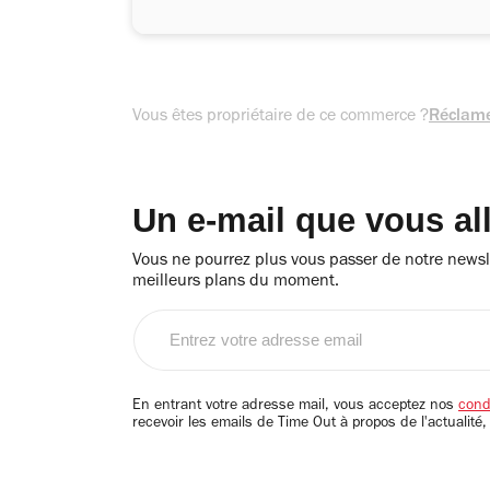
Vous êtes propriétaire de ce commerce ?
Réclame
Un e-mail que vous al
Vous ne pourrez plus vous passer de notre newsle
meilleurs plans du moment.
Entrez
votre
adresse
email
En entrant votre adresse mail, vous acceptez nos
condi
recevoir les emails de Time Out à propos de l'actualité,