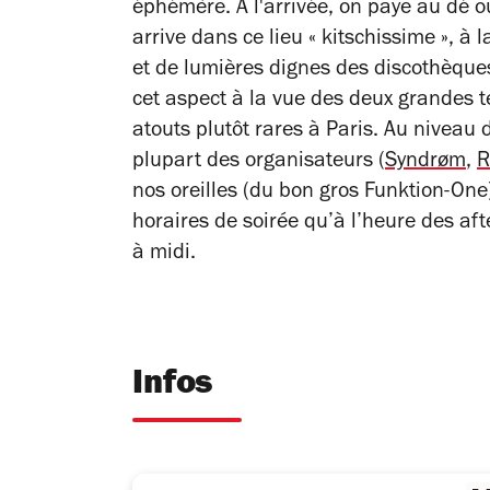
éphémère. À l'arrivée, on paye au dé ou
arrive dans ce lieu
«
kitschissime
»
, à 
et de lumières dignes des discothèque
cet aspect à la vue des deux grandes 
atouts plutôt rares à Paris. Au niveau 
plupart des organisateurs (
Syndr
ø
m
,
R
nos oreilles (du bon gros Funktion-One).
horaires de soirée qu’à l’heure des afte
à midi.
Infos