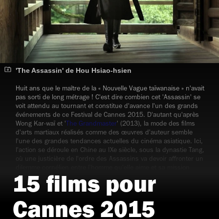
'The Assassin' de Hou Hsiao-hsien
Huit ans que le maître de la
«
Nouvelle Vague taïwanaise
»
n'avait
pas sorti de long métrage ! C'est dire combien cet 'Assassin' se
voit attendu au tournant et constitue d'avance l'un des grands
événements de ce Festival de Cannes 2015. D'autant qu'après
Wong Kar-waï et '
The Grandmaster
' (2013), la mode des films
d'arts martiaux réalisés comme des œuvres d'auteur semble
l'une des grandes tendances actuelles du cinéma asiatique. Ici,
l'action se déroule en Chine au IXe siècle, sous la dynastie Tang,
où une justicière de l'ordre des Assassins va devoir affronter un
dilemme cornélien entre l'homme qu'elle aime et sa mission
martiale. A priori un bon candidat pour un prix de la Mise en
15 films pour
scène en compétition officielle.
Cannes 2015