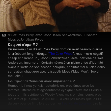
d'Alex Ross Perry, avec Jason Jason Schwartzman, Elisabeth
Moss et Jonathan Pryce |
De quoi s’agit-il ?
Du nouveau film d’Alex Ross Perry dont on avait beaucoup aimé
le précédent long métrage, ‘
The Color Wheel
’,
road-movie
négatif,
cheap et hilarant. Ici, Jason Schwartzman, acteur-fétiche de Wes
Anderson, incarne un écrivain névrosé en pleine crise d’identité
avant la sortie de son second bouquin, et plutôt mal à l’aise dans
sa relation chaotique avec Elisabeth Moss (‘Mad Men’, ‘Top of
the Lake’).
Pourquoi l’attend-on avec impatience ?
Humour juif new-yorkais, autodérision, problèmes avec les
femmes, littérature et égocentrisme cynique : Alex Ross Perry a
tout d’un fils spirituel de Woody Allen, mais en plus jeune, plus
nihiliste et plus cruel. Ce qui ne lui a valu pas moins que le Prix
du Jury pour ce film, lors du dernier
Festival de Locarno
. Lire la
critique complète
.