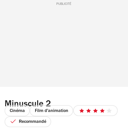
PUBLICITÉ
Minuscule 2
Cinéma
Film d'animation
4
sur
Recommandé
5