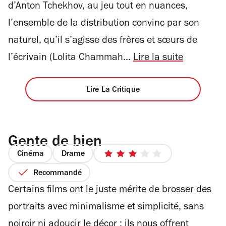
d’Anton Tchekhov, au jeu tout en nuances,
l’ensemble de la distribution convinc par son
naturel, qu’il s’agisse des frères et sœurs de
l’écrivain (Lolita Chammah...
Lire la suite
Lire La Critique
Gente de bien
Cinéma
Drame
3
sur
Recommandé
5
Certains films ont le juste mérite de brosser des
étoiles
portraits avec minimalisme et simplicité, sans
noircir ni adoucir le décor ; ils nous offrent