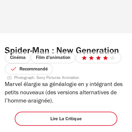
Spider-Man : New Generation
Cinéma
Film d'animation
4
sur
Recommandé
5
Photograph: Sony Pictures Animation
étoiles
Marvel élargie sa généalogie en y intégrant des
petits nouveaux (des versions alternatives de
l’homme-araignée).
Lire La Critique