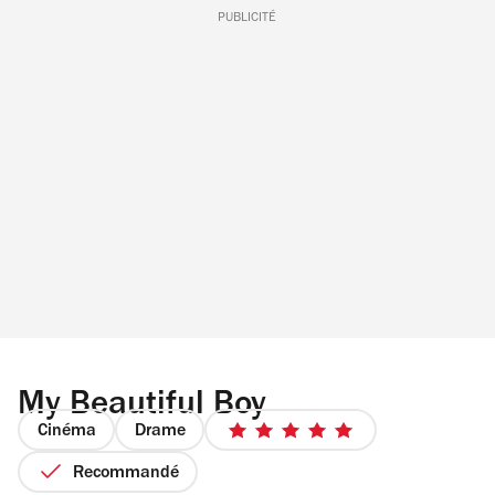
PUBLICITÉ
My Beautiful Boy
Cinéma
Drame
5
sur
Recommandé
5