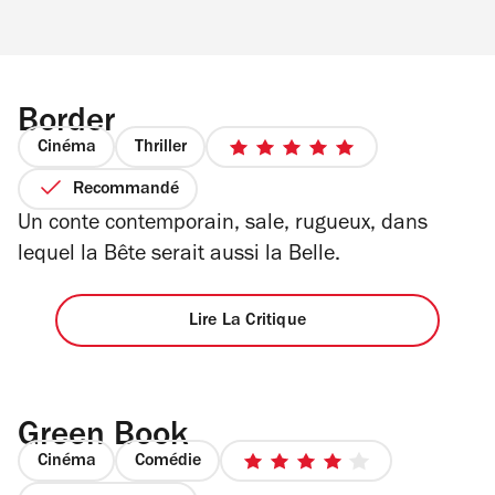
Border
Cinéma
Thriller
5
sur
Recommandé
5
Un conte contemporain, sale, rugueux, dans
étoiles
lequel la Bête serait aussi la Belle.
Lire La Critique
Green Book
Cinéma
Comédie
4