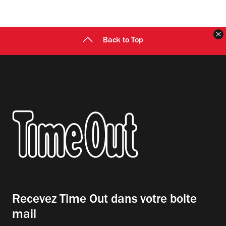
F
Back to Top
Recevez Time Out dans votre boite
mail