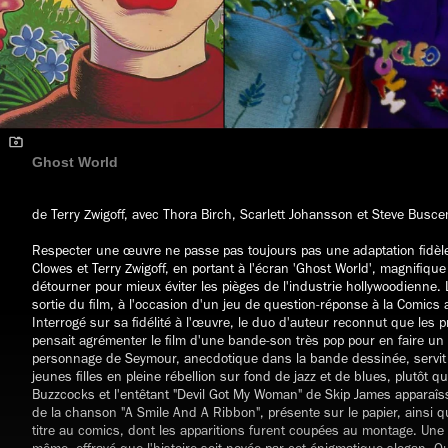
Ghost World
de Terry Zwigoff, avec Thora Birch, Scarlett Johansson et Steve Busce
Respecter une œuvre ne passe pas toujours pas une adaptation fidèle
Clowes et Terry Zwigoff, en portant à l'écran 'Ghost World', magnifique
détourner pour mieux éviter les pièges de l'industrie hollywoodienne. 
sortie du film, à l'occasion d'un jeu de question-réponse à la Comic
Interrogé sur sa fidélité à l'œuvre, le duo d'auteur reconnut que les p
pensait agrémenter le film d'une bande-son très pop pour en faire un
personnage de Seymour, anecdotique dans la bande dessinée, servit 
jeunes filles en pleine rébellion sur fond de jazz et de blues, plutôt 
Buzzcocks et l'entêtant "Devil Got My Woman" de Skip James apparaîsse
de la chanson "A Smile And A Ribbon", présente sur le papier, ainsi 
titre au comics, dont les apparitions furent coupées au montage. Une 