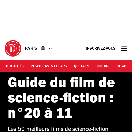
Accéder
Accéder
au
au
contenu
pied
de
page
PARIS
INSCRIVEZ-VOUS
ACTUALITÉS
RESTAURANTS ET BARS
QUE FAIRE
CULTURE
VOYAGE
Guide du film de
science-fiction :
n°20 à 11
Les 50 meilleurs films de science-fiction