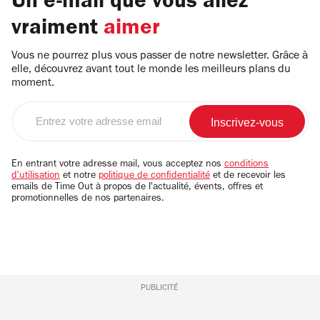
Un e-mail que vous allez
vraiment
aimer
Vous ne pourrez plus vous passer de notre newsletter. Grâce à
elle, découvrez avant tout le monde les meilleurs plans du
moment.
Entrez
votre
adresse
email
En entrant votre adresse mail, vous acceptez nos
conditions
d'utilisation
et notre
politique de confidentialité
et de recevoir les
emails de Time Out à propos de l'actualité, évents, offres et
promotionnelles de nos partenaires.
PUBLICITÉ