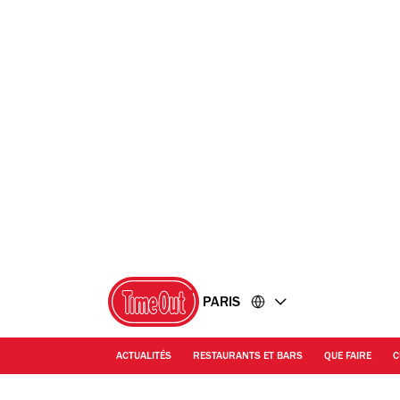
Accéder
Accéder
au
au
contenu
pied
de
page
PARIS
ACTUALITÉS
RESTAURANTS ET BARS
QUE FAIRE
C