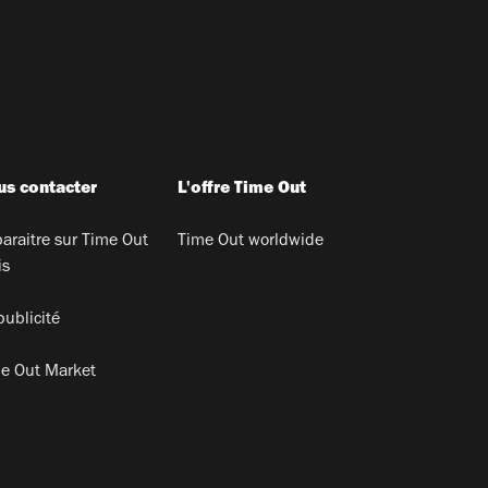
s contacter
L'offre Time Out
araitre sur Time Out
Time Out worldwide
is
publicité
e Out Market