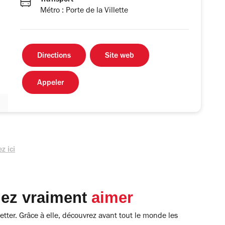
Transport
Métro : Porte de la Villette
Directions
Site web
Appeler
z ici
lez vraiment
aimer
tter. Grâce à elle, découvrez avant tout le monde les