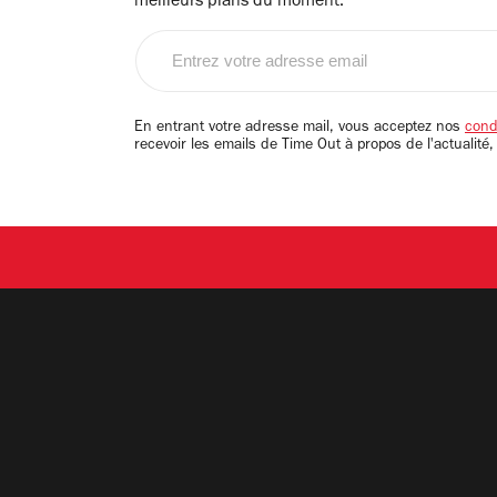
meilleurs plans du moment.
Entrez
votre
adresse
email
En entrant votre adresse mail, vous acceptez nos
condi
recevoir les emails de Time Out à propos de l'actualité,