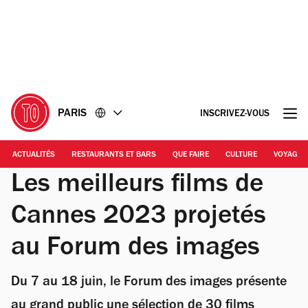
Accéder
Accéder
au
au
contenu
pied
de
page
PARIS
INSCRIVEZ-VOUS
ACTUALITÉS
RESTAURANTS ET BARS
QUE FAIRE
CULTURE
VOYAGE
Les meilleurs films de
Cannes 2023 projetés
au Forum des images
Du 7 au 18 juin, le Forum des images présente
au grand public une sélection de 30 films