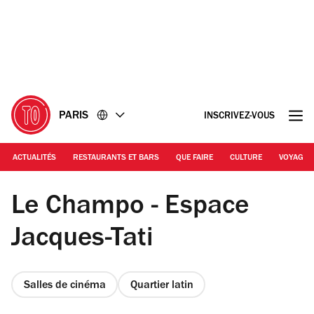
Accéder
Accéder
au
au
contenu
pied
de
page
PARIS
INSCRIVEZ-VOUS
ACTUALITÉS
RESTAURANTS ET BARS
QUE FAIRE
CULTURE
VOYAGE
Time Out | Le Champo
Le Champo - Espace
Jacques-Tati
Salles de cinéma
Quartier latin