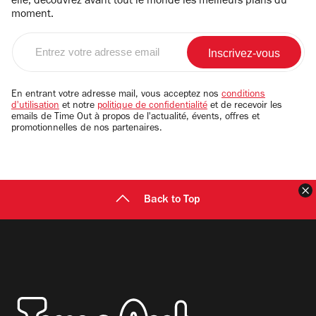
elle, découvrez avant tout le monde les meilleurs plans du
moment.
Entrez
votre
adresse
email
En entrant votre adresse mail, vous acceptez nos
conditions
d'utilisation
et notre
politique de confidentialité
et de recevoir les
emails de Time Out à propos de l'actualité, évents, offres et
promotionnelles de nos partenaires.
F
Back to Top