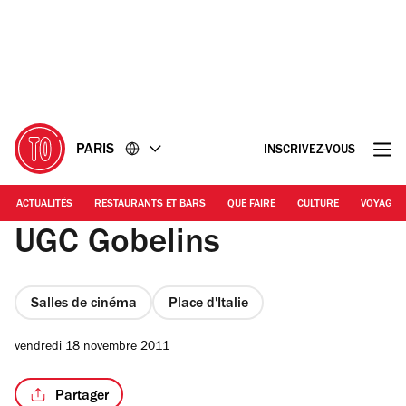
Accéder
Accéder
au
au
contenu
pied
de
page
PARIS
INSCRIVEZ-VOUS
ACTUALITÉS
RESTAURANTS ET BARS
QUE FAIRE
CULTURE
VOYAGE
UGC Gobelins
Salles de cinéma
Place d'Italie
vendredi 18 novembre 2011
Partager