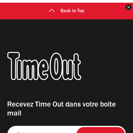
F
Back to Top
Recevez Time Out dans votre boite
mail
Entrez