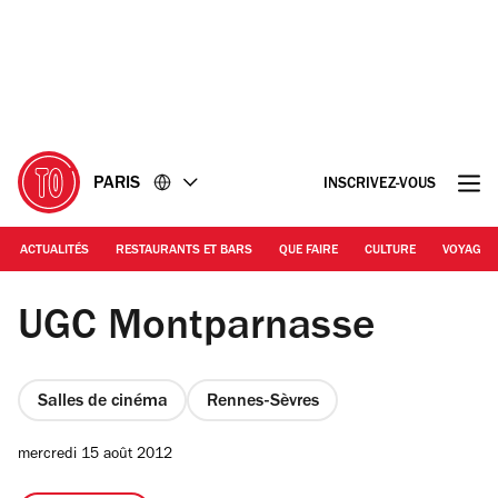
Accéder
Accéder
au
au
contenu
pied
de
page
PARIS
INSCRIVEZ-VOUS
ACTUALITÉS
RESTAURANTS ET BARS
QUE FAIRE
CULTURE
VOYAGE
EP / Time Out
UGC Montparnasse
Salles de cinéma
Rennes-Sèvres
mercredi 15 août 2012