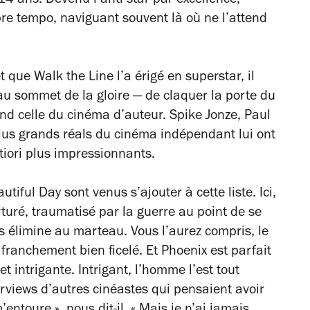
 14 ans. Devenu l’anti-star par excellence,
opre tempo, naviguant souvent là où ne l’attend
 et que
Walk the Line
l’a érigé en superstar, il
 au sommet de la gloire — de claquer la porte du
d celle du cinéma d’auteur. Spike Jonze, Paul
s grands réals du cinéma indépendant lui ont
rtiori plus impressionnants.
autiful Day
sont venus s’ajouter à cette liste. Ici,
orturé, traumatisé par la guerre au point de se
es élimine au marteau. Vous l’aurez compris, le
ranchement bien ficelé. Et Phoenix est parfait
 intrigante. Intrigant, l’homme l’est tout
terviews d’autres cinéastes qui pensaient avoir