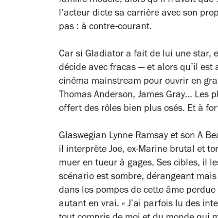
famille modèle
, alors qu’il n’avait que
l’acteur dicte sa carrière avec son pr
pas : à contre-courant.
Car si
Gladiator
a fait de lui une star,
décide avec fracas — et alors qu’il est
cinéma mainstream pour ouvrir en gran
Thomas Anderson, James Gray… Les plu
offert des rôles bien plus osés. Et à fo
Glaswegian Lynne Ramsay et son
A Be
il interprète Joe, ex-Marine brutal et t
muer en tueur à gages. Ses cibles, il l
scénario est sombre, dérangeant mais f
dans les pompes de cette âme perdue et
autant en vrai. « J’ai parfois lu des in