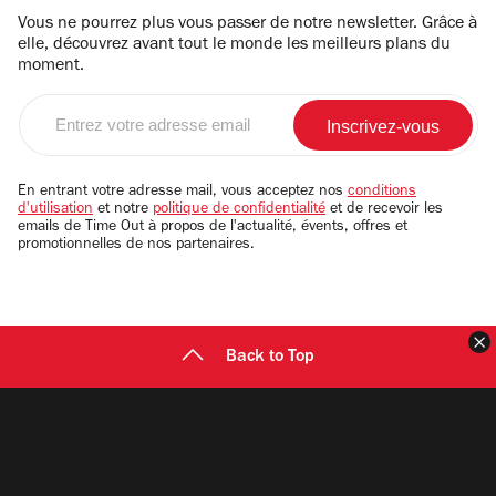
Vous ne pourrez plus vous passer de notre newsletter. Grâce à
elle, découvrez avant tout le monde les meilleurs plans du
moment.
Entrez
votre
adresse
email
En entrant votre adresse mail, vous acceptez nos
conditions
d'utilisation
et notre
politique de confidentialité
et de recevoir les
emails de Time Out à propos de l'actualité, évents, offres et
promotionnelles de nos partenaires.
F
Back to Top