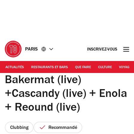
Accéder
Accéder
au
au
contenu
pied
de
page
PARIS
INSCRIVEZ-VOUS
ACTUALITÉS
RESTAURANTS ET BARS
QUE FAIRE
CULTURE
VOYAGE
Bakermat (live)
+Cascandy (live) + Enola
+ Reound (live)
Clubbing
Recommandé