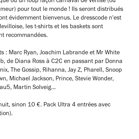
ue ou un loup façon carnaval de Venise (ou
umeur) pour tout le monde ! Ils seront distribués
sont évidemment bienvenus. Le dresscode n'est
villoise, les t-shirts et les baskets sont
ment recommandées.
nts : Marc Ryan, Joachim Labrande et Mr White
ub, de Diana Ross à C2C en passant par Donna
ix, The Gossip, Rihanna, Jay Z, Pharell, Snoop
n, Michael Jackson, Prince, Stevie Wonder,
au5, Martin Solveig…
inuit, sinon 10 €. Pack Ultra 4 entrées avec
ion).