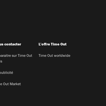
s contacter
L'offre Time Out
araitre sur Time Out
Time Out worldwide
is
publicité
e Out Market