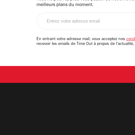
meilleurs plans du moment.
Entrez
votre
adresse
email
En entrant votre adresse mail, vous acceptez nos
condi
recevoir les emails de Time Out à propos de l'actualité,