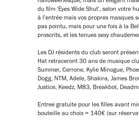
halloweenesque, mais un élégant masq
du film 'Eyes Wide Shut', selon votre h
à l'entrée mais vos propres masques 
pas pointu, mais pour une fois à la Belle
proscrits, et les tenues sexy chaude
Les DJ résidents du club seront prése
Hat retraceront 30 ans de musique cl
Summer, Cerrone, Kylie Minogue, Phoen
Dogg, NTM, Adele, Shakira, James Brow
Justice, Keedz, M83, Breakbot, Deadm
Entree gratuite pour les filles avant m
bouteille au choix = 140€ (sur réservat