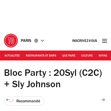
Accéder
Accéder
au
au
contenu
pied
de
page
PARIS
INSCRIVEZ-VOUS
ACTUALITÉS
RESTAURANTS ET BARS
QUE FAIRE
CULTURE
VOYAGE
Bloc Party : 20Syl (C2C)
+ Sly Johnson
Recommandé