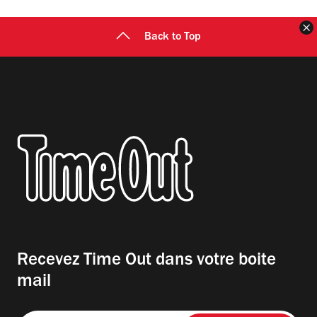
F
Back to Top
Recevez Time Out dans votre boite
mail