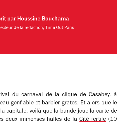
rit par
Houssine Bouchama
recteur de la rédaction, Time Out Paris
ival du carnaval de la clique de Casabey, à
au gonflable et barbier gratos. Et alors que le
la capitale, voilà que la bande joue la carte de
 les deux immenses halles de la
Cité fertile
(10