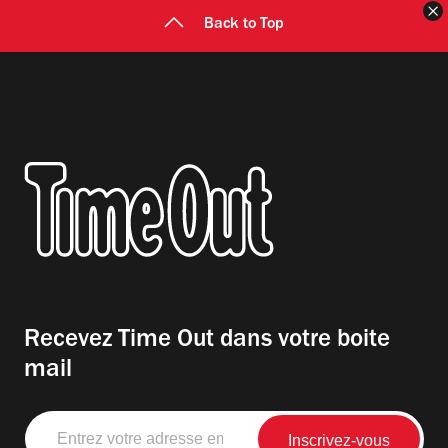
F
Back to Top
Recevez Time Out dans votre boite
mail
Entrez
votre