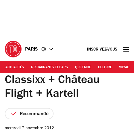
Accéder
Accéder
au
au
contenu
pied
de
page
PARIS
INSCRIVEZ-VOUS
ACTUALITÉS
RESTAURANTS ET BARS
QUE FAIRE
CULTURE
VOYAGE
Classixx + Château
Flight + Kartell
Recommandé
mercredi 7 novembre 2012