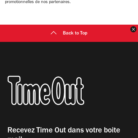
promotionnelles de nos partenaires.
F
Back to Top
Recevez Time Out dans votre boite