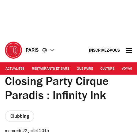
Accéder
Accéder
au
au
contenu
pied
de
page
PARIS
INSCRIVEZ-VOUS
ACTUALITÉS
RESTAURANTS ET BARS
QUE FAIRE
CULTURE
VOYAGE
Closing Party Cirque
Paradis : Infinity Ink
Clubbing
mercredi 22 juillet 2015