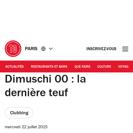
Accéder
Accéder
au
au
contenu
pied
de
page
PARIS
INSCRIVEZ-VOUS
ACTUALITÉS
RESTAURANTS ET BARS
QUE FAIRE
CULTURE
VOYAGE
Dimuschi 00 : la
dernière teuf
Clubbing
mercredi 22 juillet 2015