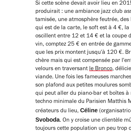
Si cette scène devait avoir lieu en 201
produirait : une ambiance jazz club a
tamisée, une atmosphère feutrée, des 
qui est de la carte, le soft est à 4 €, l
oscillent entre 12 et 14 € et la coupe
vin, comptez 25 € en entrée de gamme,
que les prix montent jusqu'à 120 €. Br
chère mais qui est compensée par l'ent
velours en traversant
le Bronco
, délic
viande. Une fois les fameuses marches
son plafond aux petites moulures somb
qui peut aller du piano-bar et boîtes à
techno minimale du Parisien Matthis M
Céline
créateurs du lieu,
(organisatri
Svoboda
. On y croise une clientèle m
toujours cette population un peu trop c