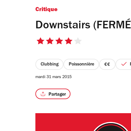
Critique
Downstairs (FERMÉ
4
sur
5
étoiles
Clubbing
Poissonnière
prix
2
mardi 31 mars 2015
sur
4
Partager