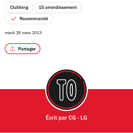
5
étoiles
Clubbing
15 arrondissement
Recommandé
mardi 26 mars 2013
Partager
Écrit par
CG - LG