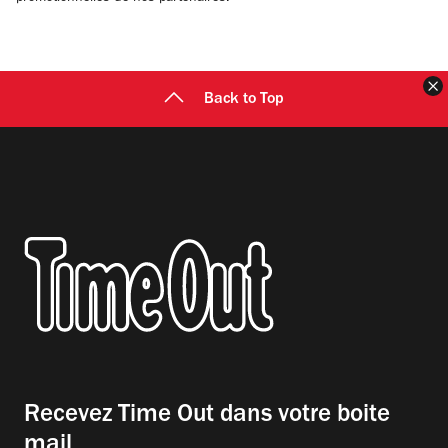
F
Back to Top
Recevez Time Out dans votre boite
mail