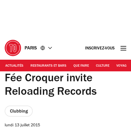
Accéder
Accéder
au
au
contenu
pied
de
page
PARIS
INSCRIVEZ-VOUS
ACTUALITÉS
RESTAURANTS ET BARS
QUE FAIRE
CULTURE
VOYAGE
Fée Croquer invite
Reloading Records
Clubbing
lundi 13 juillet 2015