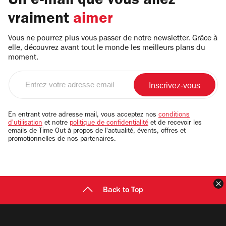
Un e-mail que vous allez
vraiment
aimer
Vous ne pourrez plus vous passer de notre newsletter. Grâce à
elle, découvrez avant tout le monde les meilleurs plans du
moment.
Entrez
votre
adresse
email
En entrant votre adresse mail, vous acceptez nos
conditions
d'utilisation
et notre
politique de confidentialité
et de recevoir les
emails de Time Out à propos de l'actualité, évents, offres et
promotionnelles de nos partenaires.
F
Back to Top