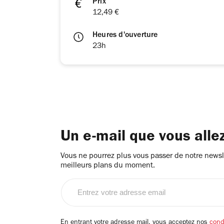
Prix
12,49 €
Heures d'ouverture
23h
Un e-mail que vous alle
Vous ne pourrez plus vous passer de notre newsle
meilleurs plans du moment.
Entrez
votre
adresse
email
En entrant votre adresse mail, vous acceptez nos
condi