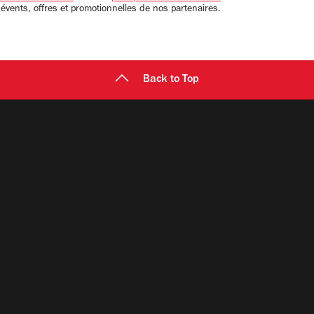
 évents, offres et promotionnelles de nos partenaires.
Back to Top