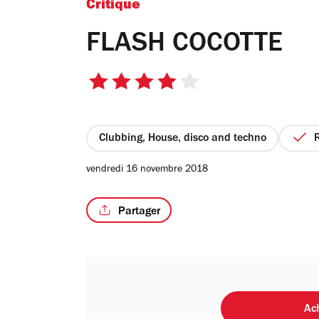
Critique
FLASH COCOTTE
4
sur
5
étoiles
Clubbing, House, disco and techno
vendredi 16 novembre 2018
Partager
Ach