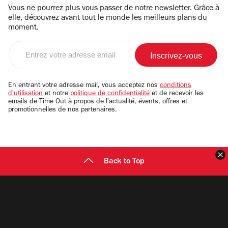
Vous ne pourrez plus vous passer de notre newsletter. Grâce à
elle, découvrez avant tout le monde les meilleurs plans du
moment.
Entrez
votre
adresse
email
En entrant votre adresse mail, vous acceptez nos
conditions
d'utilisation
et notre
politique de confidentialité
et de recevoir les
emails de Time Out à propos de l'actualité, évents, offres et
promotionnelles de nos partenaires.
F
Back to Top