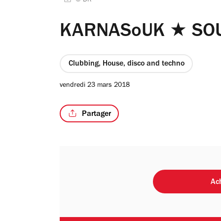
© DR
KARNASoUK ★ SO
Clubbing, House, disco and techno
vendredi 23 mars 2018
Partager
Ach