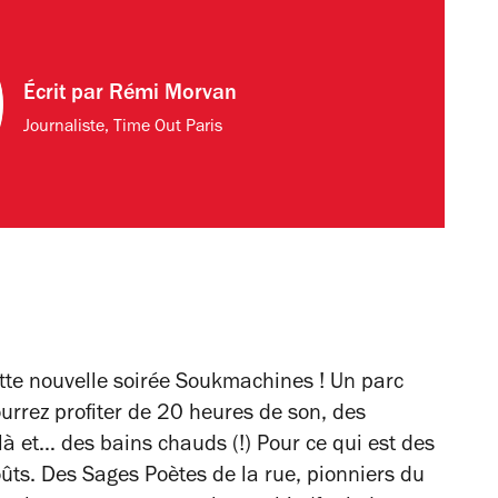
Écrit par
Rémi Morvan
Journaliste, Time Out Paris
tte nouvelle soirée Soukmachines ! Un parc
ourrez profiter de 20 heures de son, des
ilà et… des bains chauds (!) Pour ce qui est des
oûts. Des Sages Poètes de la rue, pionniers du