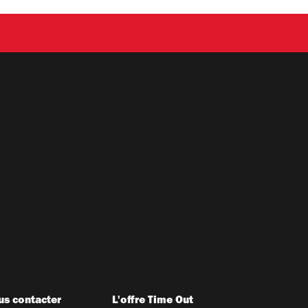
s contacter
L'offre Time Out