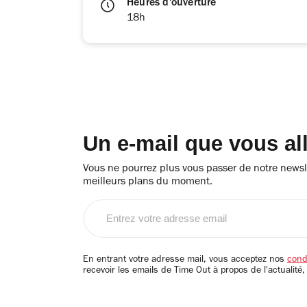
Heures d'ouverture
18h
Un e-mail que vous al
Vous ne pourrez plus vous passer de notre newsle
meilleurs plans du moment.
Entrez
votre
adresse
email
En entrant votre adresse mail, vous acceptez nos
condi
recevoir les emails de Time Out à propos de l'actualité,