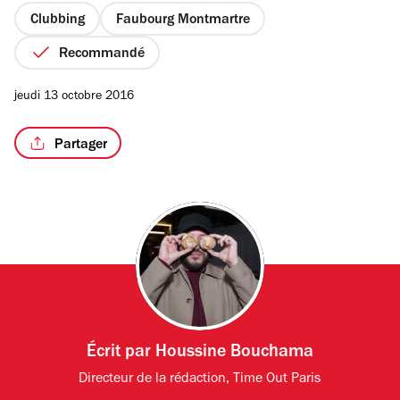
étoiles
Clubbing
Faubourg Montmartre
Recommandé
/4
jeudi 13 octobre 2016
Partager
Écrit par
Houssine Bouchama
Directeur de la rédaction, Time Out Paris